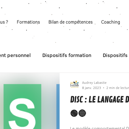
us ?
Formations
Bilan de compétences
Coaching
nt personnel
Dispositifs formation
Dispositif
Audrey Labastie
8 janv. 2023
2 min de lectu
DISC : LE LANGAGE
🟢🔵
Le modèle comportemental DI