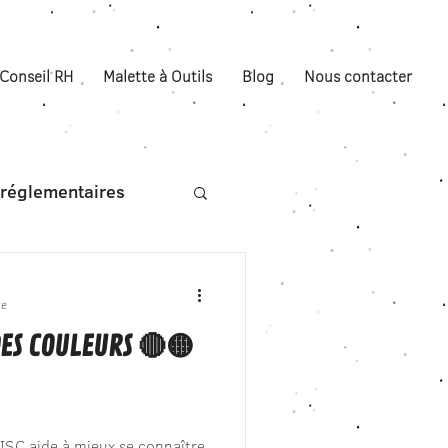
Conseil RH
Malette à Outils
Blog
Nous contacter
s réglementaires
re
 DES COULEURS 🔴🟡
SC aide à mieux se connaître,