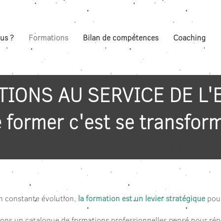
us ?
Formations
Bilan de compétences
Coaching
TIONS AU SERVICE DE L'
 former c'est se transfor
Orthez, Pau, Bayonne, Dax, Mont-de-Marsan
n constante évolution,
la formation est un levier stratégique
pour
ons un catalogue de formations professionnelles pensé pour ré