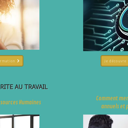
ormation
Je découvre
RITE AU TRAVAIL
Comment mene
ssources Humaines
annuels et 