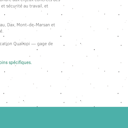
t sécurité au travail, et
 Pau, Dax, Mont-de-Marsan et
é.
fication Qualiopi — gage de
oins spécifiques.