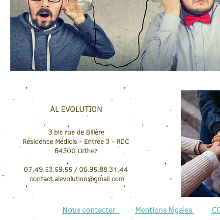
AL EVOLUTION
3 bis rue de Billère
Résidence Médicis
- Entrée 3 - RDC
64300
Orthez
07.49.53.59.55 / 06.95.88.31.44
contact.
alevolution@gmail.com
Nous contacter
Mentions légales
C