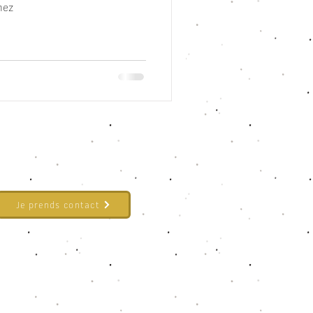
hez
Je prends contact