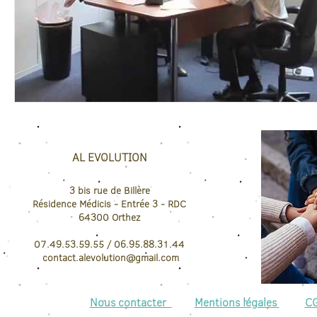
AL EVOLUTION
3 bis rue de Billère
Résidence Médicis
- Entrée 3 - RDC
64300
Orthez
07.49.53.59.55 / 06.95.88.31.44
contact.
alevolution@gmail.com
Nous contacter
Mentions légales
C