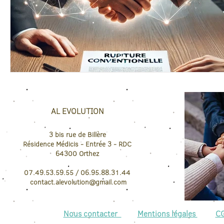
AL EVOLUTION
3 bis rue de Billère
Résidence Médicis
- Entrée 3 - RDC
64300
Orthez
07.49.53.59.55 / 06.95.88.31.44
contact.
alevolution@gmail.com
Nous contacter
Mentions légales
C