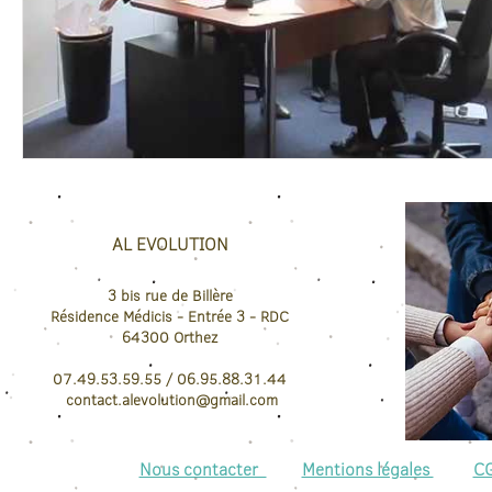
AL EVOLUTION
3 bis rue de Billère
Résidence Médicis
- Entrée 3 - RDC
64300
Orthez
07.49.53.59.55 / 06.95.88.31.44
contact.
alevolution@gmail.com
Nous contacter
Mentions légales
C