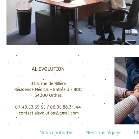
AL EVOLUTION
3 bis rue de Billère
Résidence Médicis
- Entrée 3 - RDC
64300
Orthez
07.49.53.59.55 / 06.95.88.31.44
contact.
alevolution@gmail.com
Nous contacter
Mentions légales
C