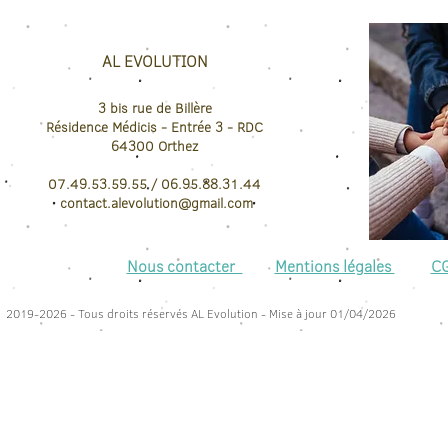
AL EVOLUTION
3 bis rue de Billère
Résidence Médicis
- Entrée 3 - RDC
64300
Orthez
07.49.53.59.55 / 06.95.88.31.44
contact.
alevolution@gmail.com
Nous contacter
Mentions légales
C
2019-2026 - Tous droits réservés AL Evolution - Mise à jour 01/04/2026