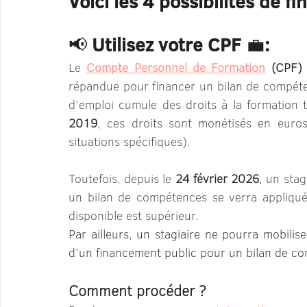
Voici les 4 possibilités de 
📢 
Utilisez votre
CPF
 💼
: 
Le 
Compte Personnel de Formation
 (CPF)
répandue pour financer un bilan de compét
2019
, ces droits sont monétisés en euro
situations spécifiques).
Toutefois, depuis le 
24 février 2026
, un stag
un bilan de compétences se verra appliq
disponible est supérieur.
Par ailleurs, un stagiaire ne pourra mobilise
d’un financement public pour un bilan de c
Comment procéder ?