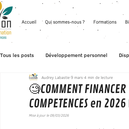
Accueil
Qui sommes-nous ?
Formations
B
Tous les posts
Développement personnel
Disp
Audrey Labastie
9 mars
4 min de lecture
Boite à outils
🧐COMMENT FINANCER 
COMPETENCES en 2026
Mise à jour le 09/03/2026