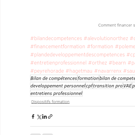
Comment financer s
#bilandecompetences
#alevolutionorthez
#
#financementformation
#formation
#poleme
#plandedeveloppementdescompetences
#cp
#entretienprofessionnel
#orthez
#bearn
#p
#peyrehorade
#hagetmau
#navarrenx
#sau
Bilan de compétences
formation
bilan de compet
developpement personnel
cpf
transition pro
VAE
p
entretiens professionnel
Dispositifs formation