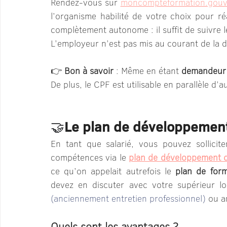
Rendez-vous sur 
moncompteformation.gouv
l’organisme habilité de votre choix pour ré
complètement autonome : il suffit de suivre l
L’employeur n’est pas mis au courant de la d
👉 
Bon à savoir
 : Même en étant 
demandeur 
De plus, le CPF est utilisable en parallèle d’a
🤝
Le plan de développemen
En tant que salarié, vous pouvez sollicit
compétences via le 
plan de développement 
ce qu’on appelait autrefois le 
plan de form
devez en discuter avec votre supérieur l
(anciennement entretien professionnel) 
ou a
Quels sont les avantages ?