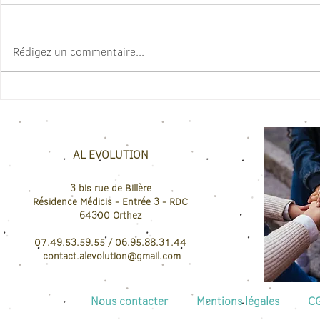
Rédigez un commentaire...
TOUT SAVOIR SUR LE BILAN DE
Le CPF en 202
fonctionneme
COMPETENCES👇
et nouvelles 
AL EVOLUTION
3 bis rue de Billère
Résidence Médicis
- Entrée 3 - RDC
64300
Orthez
07.49.53.59.55 / 06.95.88.31.44
contact.
alevolution@gmail.com
Nous contacter
Mentions légales
C